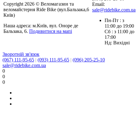
Copyright 2026 © Веломагазин та
Email:
веломайстерня Ride Bike (вул.Бальзака,6
sale@ridebike.com.ua
Київ)
Пн-Пт : з
Наша адреса: м.Київ, вул. Оноре де
11:00 до 19:00
Бальзака, 6.
Подивитися на мапі
Сб : з 11:00 до
17:00
Нд: Вихідні
Зворотній зв'язок
(067) 111-95-65
|
(093) 111-95-65
|
(096) 205-25-10
sale@ridebike.com.ua
0
0
0