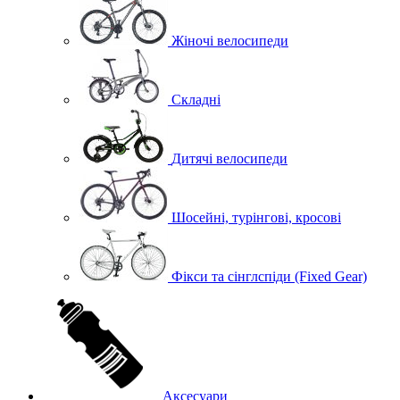
Жіночі велосипеди
Складні
Дитячі велосипеди
Шосейні, турінгові, кросові
Фікси та сінглспіди (Fixed Gear)
Аксесуари