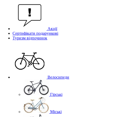
Акції
Сертифікати подарункові
Туризм відпочинок
Велосипеди
Гірські
Міські