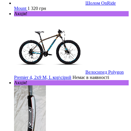
Шолом OnRide
Mount
1 320 грн
Акція!
Велосипед Polygon
Premier 4, 2х9 M, L кор\сірий
Немає в наявності
Акція!