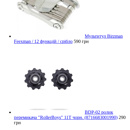
Мультитул Birzman
Feexman / 12 функцій / срібло
590 грн
BDP-02 ролик
перемикача "RollerBoys" 11T чорн. (8716683001990)
290
грн