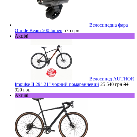
Велосипедна фара
Onride Beam 500 lumen
575 грн
Акція!
Велосипед AUTHOR
Impulse II 29" 21" чорний помаранчевий
25 540 грн
31
920 грн
Акція!