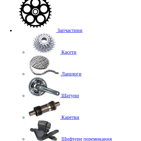
Запчастини
Касети
Ланцюги
Шатуни
Каретки
Шифтери перемикання