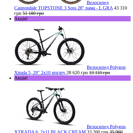
Велосипед
Cannondale TOPSTONE 3 Sora 28" рама - L GRA
43 310
грн
51 180 грн
Акція!
Велосипед Polygon
Xtrada 5, 29" 2х10 grn/gry
28 620 грн
33 110 грн
Акція!
Велосипед Polygon
XTRADA 6, 2x11 BLACK CREAM
33 260 грн
35 960