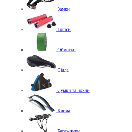
Замки
Гріпси
Обмотки
Сідла
Сумки та чохли
Крила
Багажники