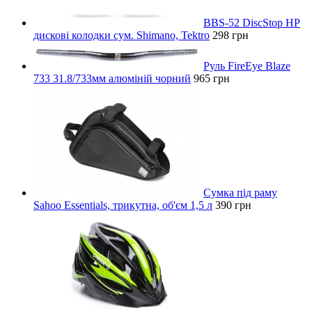
BBS-52 DiscStop HP
дискові колодки сум. Shimano, Tektro
298 грн
Руль FireEye Blaze
733 31.8/733мм алюміній чорний
965 грн
Сумка під раму
Sahoo Essentials, трикутна, об'єм 1,5 л
390 грн