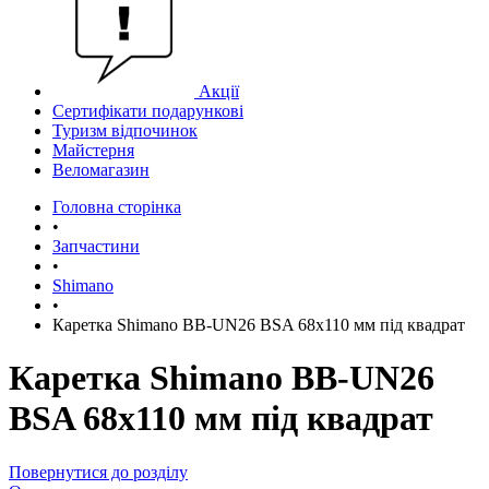
Акції
Сертифікати подарункові
Туризм відпочинок
Майстерня
Веломагазин
Головна сторінка
•
Запчастини
•
Shimano
•
Каретка Shimano BB-UN26 BSA 68x110 мм під квадрат
Каретка Shimano BB-UN26
BSA 68x110 мм під квадрат
Повернутися до розділу