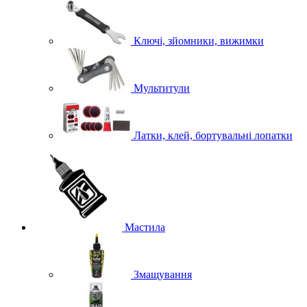
Ключі, зйомники, вижимки
Мультитули
Латки, клей, бортувальні лопатки
Мастила
Змащування