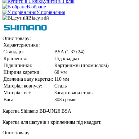
Купити в 1 клік
В обране
У порівняння
Відсутній
Опис товару:
Характеристики:
Стандарт:
BSA (1.37х24)
Кріплення:
Під квадрат
Підшипники:
Картриджні (промислові)
Ширина каретки:
68 мм
Довжина валу каретки:
110 мм
Матеріал корпусу:
Сталь
Матеріал осі:
Загартована сталь
Вага:
308 грамів
Каретка
Shimano BB-UN26 BSA
Каретка для шатунів з кріпленням під квадрат.
Опис товару