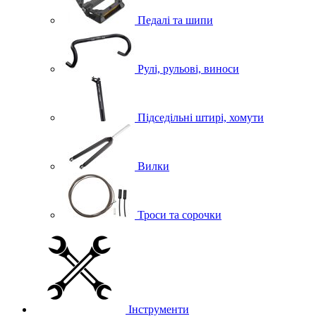
Педалі та шипи
Рулі, рульові, виноси
Підседільні штирі, хомути
Вилки
Троси та сорочки
Інструменти